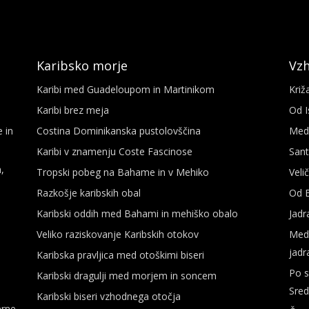
Karibsko morje
Vz
Karibi med Guadeloupom in Martinikom
Križ
Karibi brez meja
Od I
e in
Costina Dominikanska pustolovščina
Med 
Karibi v znamenju Coste Fascinose
Sant
,
Tropski pobeg na Bahame in v Mehiko
Veli
Razkošje karibskih obal
Od B
Karibski oddih med Bahami in mehiško obalo
Jadr
Veliko raziskovanje Karibskih otokov
Medi
jadr
Karibska pravljica med otoškimi biseri
Po s
Karibski dragulji med morjem in soncem
Sre
Karibski biseri vzhodnega otočja
erne