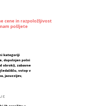
e cene in razpoložljivost
i nam pošljete
i kategoriji
e, dopolnjen polni
ed obroki), zabavne
gledališču, vstop v
a, jacuzzijev,
JE