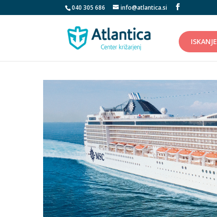
040 305 686
info@atlantica.si
ISKANJE