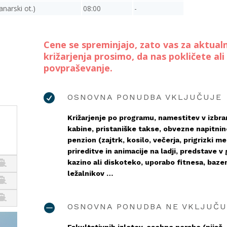
arski ot.)
08:00
-
Cene se spreminjajo, zato vas za aktualn
križarjenja prosimo, da nas pokličete al
povpraševanje.

OSNOVNA PONUDBA VKLJUČUJE
Križarjenje po programu, namestitev v izbran
kabine, pristaniške takse, obvezne napitnin
penzion (zajtrk, kosilo, večerja, prigrizki m
prireditve in animacije na ladji, predstave v 
kazino ali diskoteko, uporabo fitnesa, bazen
ležalnikov …

OSNOVNA PONUDBA NE VKLJUČU