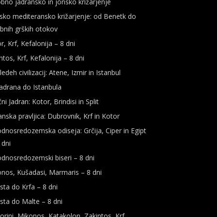
bno jadransko in jonsko križarjenje
sko mediteransko križarjenje: od Benetk do
bnih grških otokov
r, Krf, Kefalonija – 8 dni
ntos, Krf, Kefalonija – 8 dni
ledeh civilizacij: Atene, Izmir in Istanbul
adrana do Istanbula
ni Jadran: Kotor, Brindisi in Split
anska pravljica: Dubrovnik, Krf in Kotor
dnosredozemska odiseja: Grčija, Ciper in Egipt
 dni
dnosredozemski biseri – 8 dni
nos, Kušadasi, Marmaris – 8 dni
rsta do Krfa – 8 dni
rsta do Malte – 8 dni
orini, Mikonos, Katakolon, Zakintos, Krf,