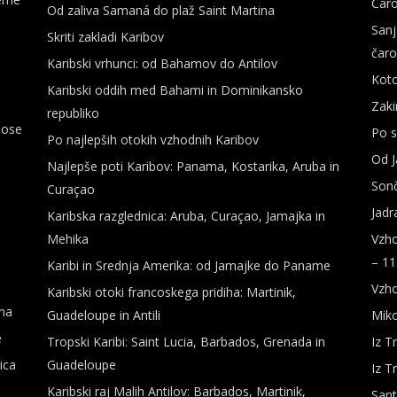
Čaro
Od zaliva Samaná do plaž Saint Martina
Sanj
Skriti zakladi Karibov
čaro
Karibski vrhunci: od Bahamov do Antilov
Koto
Karibski oddih med Bahami in Dominikansko
Zaki
republiko
lose
Po s
Po najlepših otokih vzhodnih Karibov
Od J
Najlepše poti Karibov: Panama, Kostarika, Aruba in
Sonč
Curaçao
Jadr
Karibska razglednica: Aruba, Curaçao, Jamajka in
Mehika
Vzho
– 11
Karibi in Srednja Amerika: od Jamajke do Paname
Vzho
Karibski otoki francoskega pridiha: Martinik,
ana
Guadeloupe in Antili
Miko
e
Tropski Karibi: Saint Lucia, Barbados, Grenada in
Iz T
ica
Guadeloupe
Iz T
Karibski raj Malih Antilov: Barbados, Martinik,
Sant