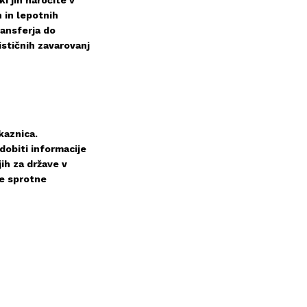
i jih naročite v
h in lepotnih
ransferja do
ističnih zavarovanj
kaznica.
dobiti informacije
ih za države v
se sprotne