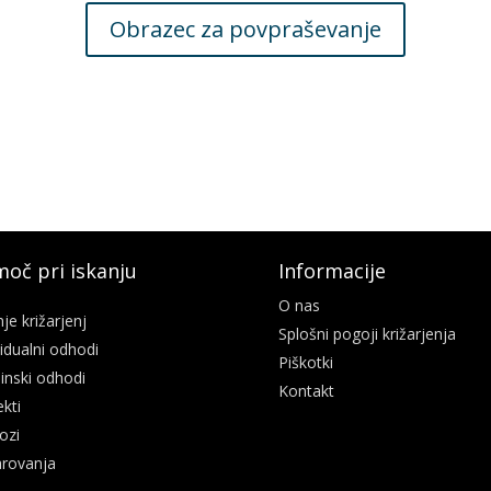
Obrazec za povpraševanje
oč pri iskanju
Informacije
O nas
nje križarjenj
Splošni pogoji križarjenja
vidualni odhodi
Piškotki
inski odhodi
Kontakt
ekti
ozi
rovanja