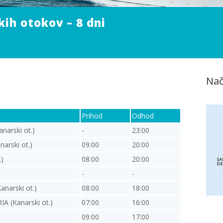
ih otokov – 8 dni
Nač
Prihod
Odhod
arski ot.)
-
23:00
rski ot.)
09:00
20:00
)
08:00
20:00
-
-
narski ot.)
08:00
18:00
 (Kanarski ot.)
07:00
16:00
09:00
17:00