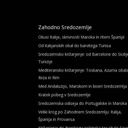
Zahodno Sredozemlje
Okusi Italije, skrivnosti Maroka in ritem Španije
Od italijanskih obal do barvitega Tunisa
Sredozemsko križarjenje: od Barcelone do Sicilij
Tunizije
Mediteransko križarjenje: Toskana, Azurna obala
Ibiza in Rim
Med Andaluzijo, Marokom in biseri Sredozemlja
Kratek pobeg v Sredozemlje
Sredozemska odiseja do Portugalske in Maroka
Veliki krog po Zahodnem Sredozemlju: Italija,
Španija in Provansa
Križarjenje do Iberskega polotoka ter obale Sev