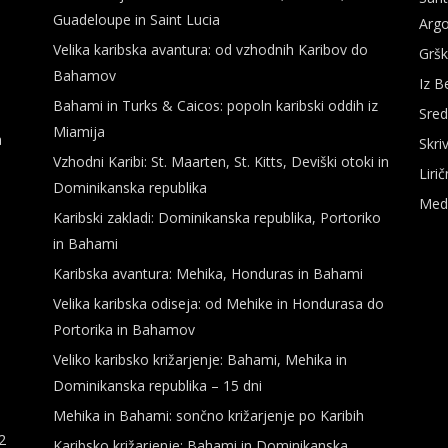
Guadeloupe in Saint Lucia
Argo
Velika karibska avantura: od vzhodnih Karibov do
Gršk
Bahamov
Iz B
Bahami in Turks & Caicos: popoln karibski oddih iz
Sred
Miamija
a
Skri
Vzhodni Karibi: St. Maarten, St. Kitts, Deviški otoki in
Liri
Dominikanska republika
Medi
Karibski zakladi: Dominikanska republika, Portoriko
in Bahami
Karibska avantura: Mehika, Honduras in Bahami
Velika karibska odiseja: od Mehike in Hondurasa do
Portorika in Bahamov
Veliko karibsko križarjenje: Bahami, Mehika in
Dominikanska republika – 15 dni
Mehika in Bahami: sončno križarjenje po Karibih
2
Karibsko križarjenje: Bahami in Dominikanska