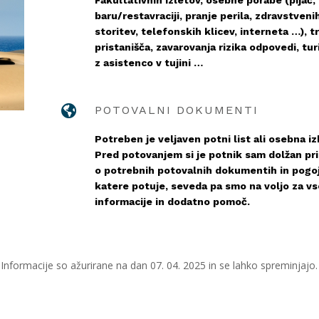
Fakultativnih izletov, osebne porabe (pijač, k
baru/restavraciji, pranje perila, zdravstveni
storitev, telefonskih klicev, interneta …), t
pristanišča, zavarovanja rizika odpovedi, tur
z asistenco v tujini …

POTOVALNI DOKUMENTI
Potreben je veljaven potni list ali osebna iz
Pred potovanjem si je potnik sam dolžan pri
o potrebnih potovalnih dokumentih in pogoj
katere potuje, seveda pa smo na voljo za v
informacije in dodatno pomoč.
Informacije so ažurirane na dan 07. 04. 2025 in se lahko spreminjajo.