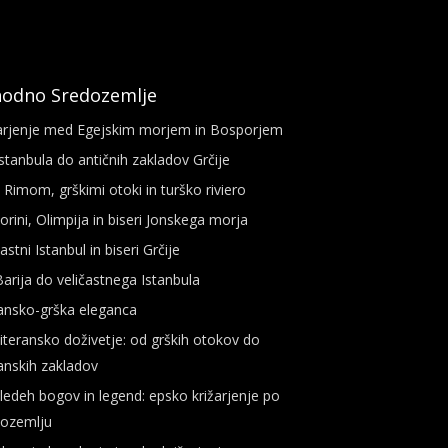
hodno Sredozemlje
arjenje med Egejskim morjem in Bosporjem
stanbula do antičnih zakladov Grčije
Rimom, grškimi otoki in turško riviero
orini, Olimpija in biseri Jonskega morja
častni Istanbul in biseri Grčije
arija do veličastnega Istanbula
ansko-grška eleganca
teransko doživetje: od grških otokov do
anskih zakladov
ledeh bogov in legend: epsko križarjenje po
dozemlju