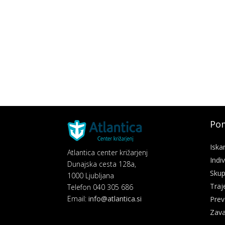
Pom
Iska
Atlantica center križarjenj
Indi
Dunajska cesta 128a,
Skup
1000 Ljubljana
Traj
Telefon 040 305 686
Email:
info@atlantica.si
Prev
Zava