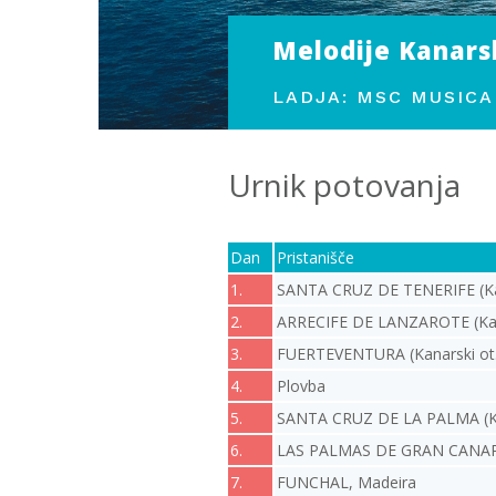
Melodije Kanarsk
LADJA: MSC MUSICA
Urnik potovanja
Dan
Pristanišče
1.
SANTA CRUZ DE TENERIFE (Kan
2.
ARRECIFE DE LANZAROTE (Kana
3.
FUERTEVENTURA (Kanarski ot.
4.
Plovba
5.
SANTA CRUZ DE LA PALMA (Ka
6.
LAS PALMAS DE GRAN CANARIA
7.
FUNCHAL, Madeira